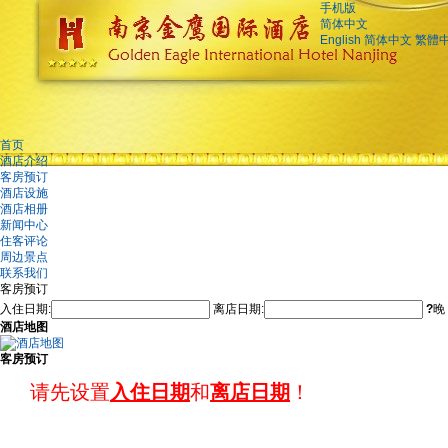
手机版
简体中文
English
简体中文
繁體
首页
酒店介绍
客房预订
酒店设施
酒店相册
新闻中心
住客评论
周边景点
联系我们
客房预订
入住日期:
离店日期:
?
晚
酒店地图
客房预订
请先设置
入住日期
和
离店日期
！