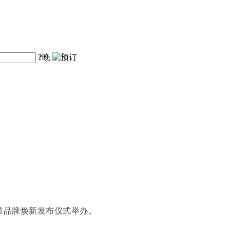
?
晚
节品牌焕新发布仪式举办。