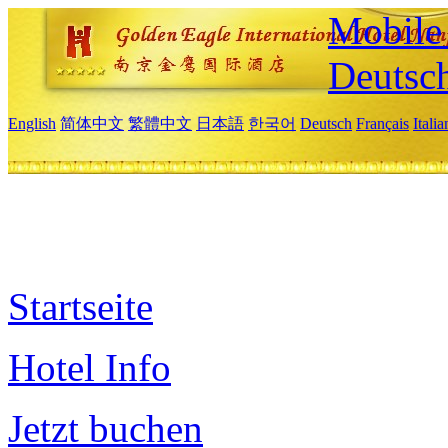
Mobile 
Deutsc
English
简体中文
繁體中文
日本語
한국어
Deutsch
Français
Itali
Startseite
Hotel Info
Jetzt buchen