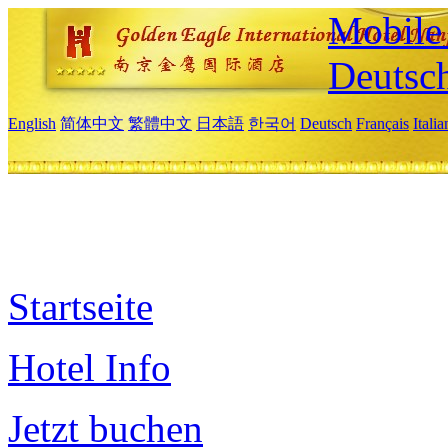
Mobile 
Deutsc
English
简体中文
繁體中文
日本語
한국어
Deutsch
Français
Itali
Startseite
Hotel Info
Jetzt buchen