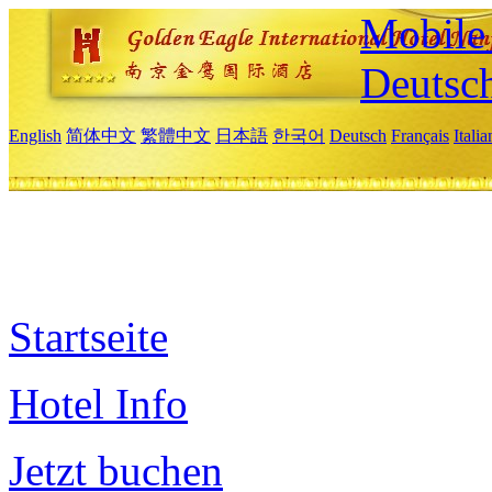
Mobile 
Deutsc
English
简体中文
繁體中文
日本語
한국어
Deutsch
Français
Itali
Startseite
Hotel Info
Jetzt buchen