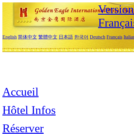
Versio
Françai
English
简体中文
繁體中文
日本語
한국어
Deutsch
Français
Itali
Accueil
Hôtel Infos
Réserver