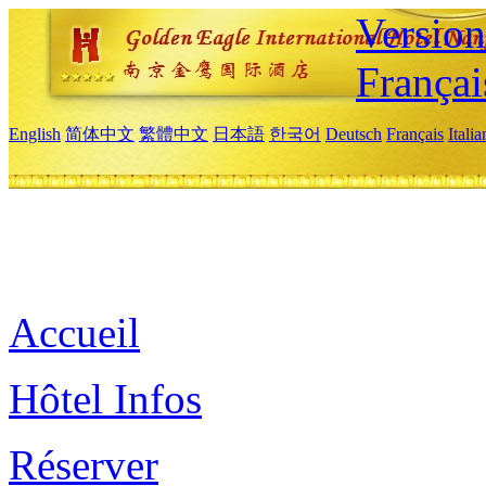
Versio
Françai
English
简体中文
繁體中文
日本語
한국어
Deutsch
Français
Itali
Accueil
Hôtel Infos
Réserver