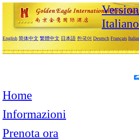
Version
Italiano
English
简体中文
繁體中文
日本語
한국어
Deutsch
Français
Itali
Home
Informazioni
Prenota ora