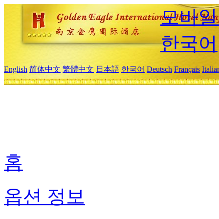
모바일
한국어
English
简体中文
繁體中文
日本語
한국어
Deutsch
Français
Itali
홈
옵션 정보