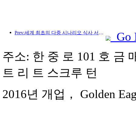
Prev:세계 최초의 다중 시나리오 식사 서비스 특화 휴머노이드 로봇 공개
Go 
주소: 한 중 로 101 호 금 
트 리 트 스크루 턴
2016년 개업， Golden Eagle I