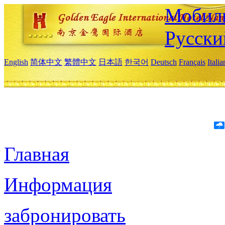
Мобиль
Русски
English
简体中文
繁體中文
日本語
한국어
Deutsch
Français
Itali
Главная
Информация
забронировать