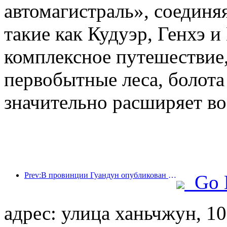
автомагистраль», соединя
такие как Кудуэр, Генхэ и
комплексное путешествие,
первобытные леса, болота
значительно расширяет во
Prev:В провинции Гуандун опубликован план расширения мощностей сферы услуг для превращения Большого залива в туристический центр мирового класса.
Go 
адрес: улица ханьчжун, 1