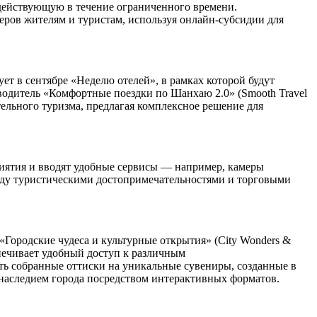
 действующую в течение ограниченного времени.
еров жителям и туристам, используя онлайн-субсидии для
т в сентябре «Неделю отелей», в рамках которой будут
водитель «Комфортные поездки по Шанхаю 2.0» (Smooth Travel
тельного туризма, предлагая комплексное решение для
иятия и вводят удобные сервисы — например, камеры
жду туристическими достопримечательностями и торговыми
Городские чудеса и культурные открытия» (City Wonders &
спечивает удобный доступ к различным
ть собранные оттиски на уникальные сувениры, созданные в
 наследием города посредством интерактивных форматов.