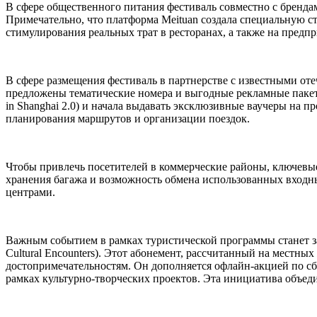
В сфере общественного питания фестиваль совместно с бренда
Примечательно, что платформа Meituan создала специальную с
стимулирования реальных трат в ресторанах, а также на предпр
В сфере размещения фестиваль в партнерстве с известными от
предложены тематические номера и выгодные рекламные пакеты
in Shanghai 2.0) и начала выдавать эксклюзивные ваучеры на п
планирования маршрутов и организации поездок.
Чтобы привлечь посетителей в коммерческие районы, ключевы
хранения багажа и возможность обмена использованных входн
центрами.
Важным событием в рамках туристической программы станет за
Cultural Encounters). Этот абонемент, рассчитанный на местны
достопримечательностям. Он дополняется офлайн-акцией по сб
рамках культурно-творческих проектов. Эта инициатива объед