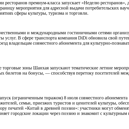
ми ресторанов премиум-класса запускает «Неделю ресторанов»,
траницу мероприятия для адресной выдачи потребительских вауч
иятиях сферы культуры, туризма и торговли.
ечественными и международными гостиничными сетями организуе
 услуг. В сфере транспорта компания DiDi обновила свой путе
роезд владельцам совместного абонемента для культурно-познава
е торговые зоны Шанхая запускают тематические летние меропр
ых билетов на бонусы, — способствуя перетоку посетителей ме
пуск (ограниченным тиражом) 8 июля совместного абонемента «
х жителей, семьи, приезжих туристов и ценителей культуры, обе
ору печатей «Китай в древней поэзии»: участники могут обменя
иняет городские локации через поэзию и знакомит с культурным